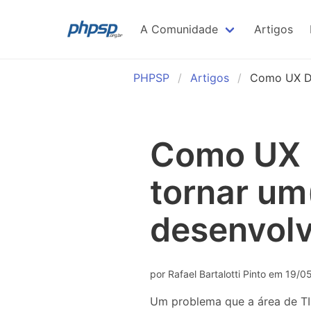
A Comunidade
Artigos
A Comunidade PHPSP
PHPSP
Artigos
Como UX De
Quem é a Comunidade PHPSP
Como UX 
Código de Conduta
tornar um
desenvolv
por Rafael Bartalotti Pinto em 19/
Um problema que a área de TI