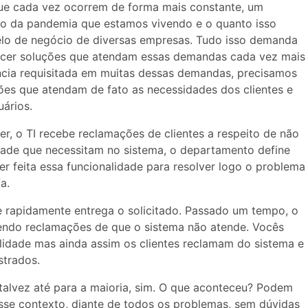
ue cada vez ocorrem de forma mais constante, um
ão da pandemia que estamos vivendo e o quanto isso
lo de negócio de diversas empresas. Tudo isso demanda
ecer soluções que atendam essas demandas cada vez mais
ncia requisitada em muitas dessas demandas, precisamos
ões que atendam de fato as necessidades dos clientes e
uários.
r, o TI recebe reclamações de clientes a respeito de não
dade que necessitam no sistema, o departamento define
r feita essa funcionalidade para resolver logo o problema
a.
e rapidamente entrega o solicitado. Passado um tempo, o
ndo reclamações de que o sistema não atende. Vocês
lidade mas ainda assim os clientes reclamam do sistema e
trados.
talvez até para a maioria, sim. O que aconteceu? Podem
sse contexto, diante de todos os problemas, sem dúvidas