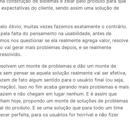
na construção de sistemas é zelar pelo produto para que
 expectativas do cliente, sendo assim uma solução de
eio óbvio, muitas vezes fazemos exatamente o contrário.
 pela falta do pensamento na usabilidade, antes de
os nos questionar se ela realmente agrega valor, resolve
ão vai gerar mais problemas depois, e se realmente
resolvido.
 resolvem um monte de problemas e dão um monte de
s sem pensar se aquela solução realmente vai ser efetiva,
zem de fato algum sentido para o usuário final (ou seja,
mação). Isso no fim acaba gerando mais problemas e mais
sfazem e não chegam em lugar nenhum. E é assim que
alham hoje, propondo um monte de soluções de problemas
al do produto. E se uma solução que para todo um time
er perfeita, para os usuários for horrível e não fizer