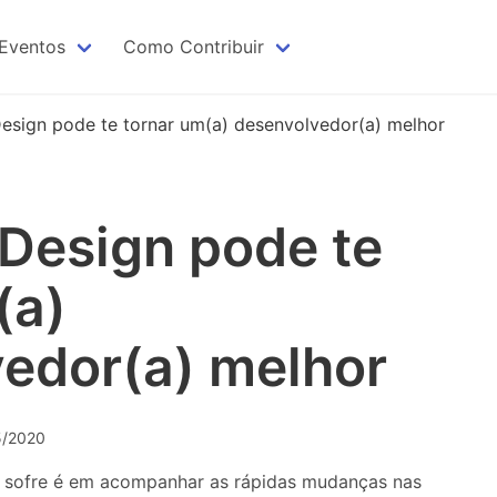
Eventos
Como Contribuir
PHPSP São Paulo
Como contribuir?
sign pode te tornar um(a) desenvolvedor(a) melhor
PHPSP Campinas
PHP The Right Way - BR
PHPSP Santos
Design pode te
(a)
Código de Conduta para Eventos
Quero Palestrar
edor(a) melhor
ZF2 docs - BR
05/2020
 sofre é em acompanhar as rápidas mudanças nas