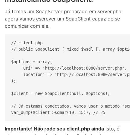
Já temos um SoapServer preparado em server.php,
agora vamos escrever um SoapClient capaz de se
comunicar com ele.
// client.php

// public SoapClient ( mixed $wsdl [, array $options
$options = array(

    'uri' => 'http://localhost:8080/server.php',

    'location' => 'http://localhost:8080/server.php'
);

$client = new SoapClient(null, $options);

// Já estamos conectados, vamos usar o método "somar
var_dump($client->somar(10, 15)); // 25
Importante! Não rode seu client.php ainda
Isto, é