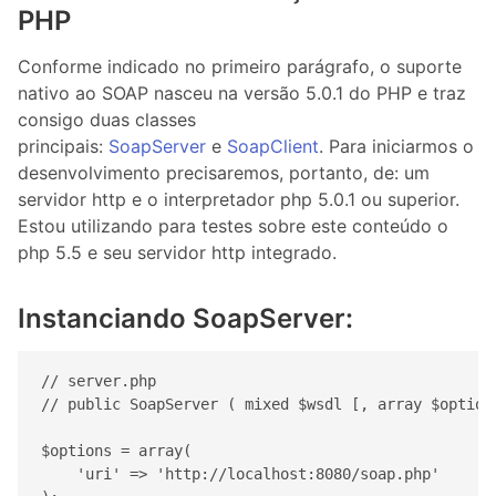
PHP
Conforme indicado no primeiro parágrafo, o suporte
nativo ao SOAP nasceu na versão 5.0.1 do PHP e traz
consigo duas classes
principais:
SoapServer
e
SoapClient
. Para iniciarmos o
desenvolvimento precisaremos, portanto, de: um
servidor http e o interpretador php 5.0.1 ou superior.
Estou utilizando para testes sobre este conteúdo o
php 5.5 e seu servidor http integrado.
Instanciando SoapServer:
// server.php

// public SoapServer ( mixed $wsdl [, array $options
$options = array(

    'uri' => 'http://localhost:8080/soap.php'
